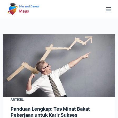
S
k
i
p
t
o
c
o
n
t
e
n
t
ARTIKEL
Panduan Lengkap: Tes Minat Bakat
Pekerjaan untuk Karir Sukses