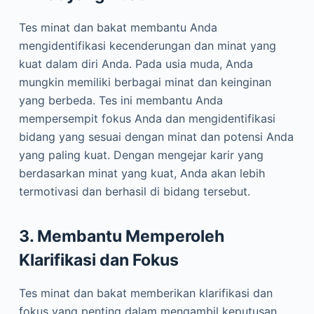
Tes minat dan bakat membantu Anda
mengidentifikasi kecenderungan dan minat yang
kuat dalam diri Anda. Pada usia muda, Anda
mungkin memiliki berbagai minat dan keinginan
yang berbeda. Tes ini membantu Anda
mempersempit fokus Anda dan mengidentifikasi
bidang yang sesuai dengan minat dan potensi Anda
yang paling kuat. Dengan mengejar karir yang
berdasarkan minat yang kuat, Anda akan lebih
termotivasi dan berhasil di bidang tersebut.
3. Membantu Memperoleh
Klarifikasi dan Fokus
Tes minat dan bakat memberikan klarifikasi dan
fokus yang penting dalam mengambil keputusan