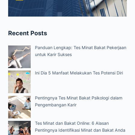
Recent Posts
Panduan Lengkap: Tes Minat Bakat Pekerjaan
untuk Karir Sukses
Ini Dia 5 Manfaat Melakukan Tes Potensi Diri
Pentingnya Tes Minat Bakat Psikologi dalam
Pengembangan Karir
Tes Minat dan Bakat Online: 6 Alasan
Pentingnya Identifikasi Minat dan Bakat Anda