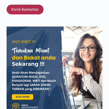
Kirim Komentar