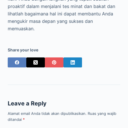
proaktif dalam menjalani tes minat dan bakat dan
lihatlah bagaimana hal ini dapat membantu Anda
mengukir masa depan yang sukses dan
memuaskan.
Share your love
Leave a Reply
Alamat email Anda tidak akan dipublikasikan.
Ruas yang wajib
ditandai
*