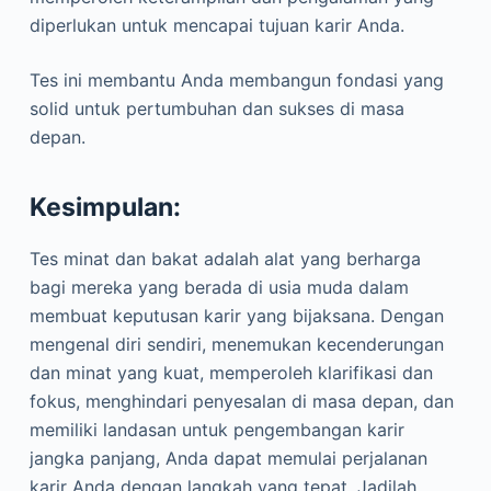
diperlukan untuk mencapai tujuan karir Anda.
Tes ini membantu Anda membangun fondasi yang
solid untuk pertumbuhan dan sukses di masa
depan.
Kesimpulan:
Tes minat dan bakat adalah alat yang berharga
bagi mereka yang berada di usia muda dalam
membuat keputusan karir yang bijaksana. Dengan
mengenal diri sendiri, menemukan kecenderungan
dan minat yang kuat, memperoleh klarifikasi dan
fokus, menghindari penyesalan di masa depan, dan
memiliki landasan untuk pengembangan karir
jangka panjang, Anda dapat memulai perjalanan
karir Anda dengan langkah yang tepat. Jadilah