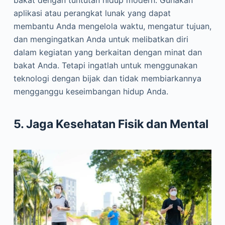
bakat dengan tuntutan hidup modern. Gunakan
aplikasi atau perangkat lunak yang dapat
membantu Anda mengelola waktu, mengatur tujuan,
dan mengingatkan Anda untuk melibatkan diri
dalam kegiatan yang berkaitan dengan minat dan
bakat Anda. Tetapi ingatlah untuk menggunakan
teknologi dengan bijak dan tidak membiarkannya
mengganggu keseimbangan hidup Anda.
5. Jaga Kesehatan Fisik dan Mental