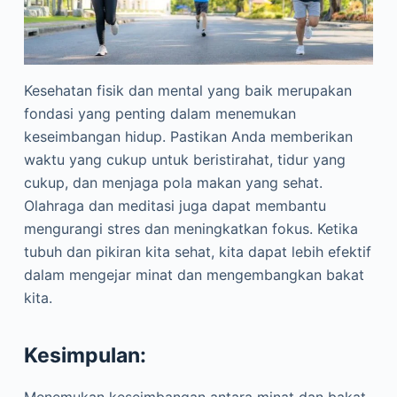
Kesehatan fisik dan mental yang baik merupakan
fondasi yang penting dalam menemukan
keseimbangan hidup. Pastikan Anda memberikan
waktu yang cukup untuk beristirahat, tidur yang
cukup, dan menjaga pola makan yang sehat.
Olahraga dan meditasi juga dapat membantu
mengurangi stres dan meningkatkan fokus. Ketika
tubuh dan pikiran kita sehat, kita dapat lebih efektif
dalam mengejar minat dan mengembangkan bakat
kita.
Kesimpulan:
Menemukan keseimbangan antara minat dan bakat