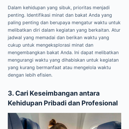
Dalam kehidupan yang sibuk, prioritas menjadi
penting. Identifikasi minat dan bakat Anda yang
paling penting dan berupaya mengatur waktu untuk
melibatkan diri dalam kegiatan yang berkaitan. Atur
jadwal yang memadai dan berikan waktu yang
cukup untuk mengeksplorasi minat dan
mengembangkan bakat Anda. Ini dapat melibatkan
mengurangi waktu yang dihabiskan untuk kegiatan
yang kurang bermanfaat atau mengelola waktu
dengan lebih efisien.
3. Cari Keseimbangan antara
Kehidupan Pribadi dan Profesional