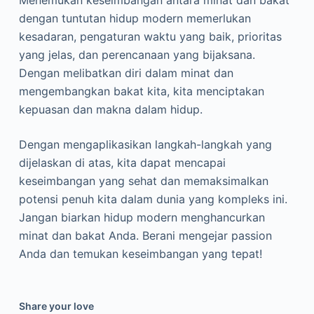
dengan tuntutan hidup modern memerlukan
kesadaran, pengaturan waktu yang baik, prioritas
yang jelas, dan perencanaan yang bijaksana.
Dengan melibatkan diri dalam minat dan
mengembangkan bakat kita, kita menciptakan
kepuasan dan makna dalam hidup.
Dengan mengaplikasikan langkah-langkah yang
dijelaskan di atas, kita dapat mencapai
keseimbangan yang sehat dan memaksimalkan
potensi penuh kita dalam dunia yang kompleks ini.
Jangan biarkan hidup modern menghancurkan
minat dan bakat Anda. Berani mengejar passion
Anda dan temukan keseimbangan yang tepat!
Share your love