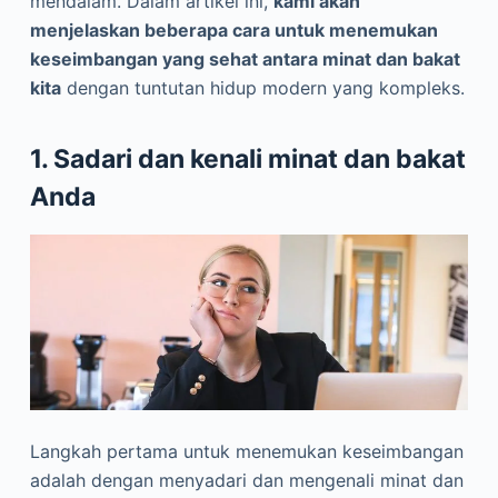
mendalam. Dalam artikel ini,
kami akan
menjelaskan beberapa cara untuk menemukan
keseimbangan yang sehat antara minat dan bakat
kita
dengan tuntutan hidup modern yang kompleks.
1. Sadari dan kenali minat dan bakat
Anda
Langkah pertama untuk menemukan keseimbangan
adalah dengan menyadari dan mengenali minat dan